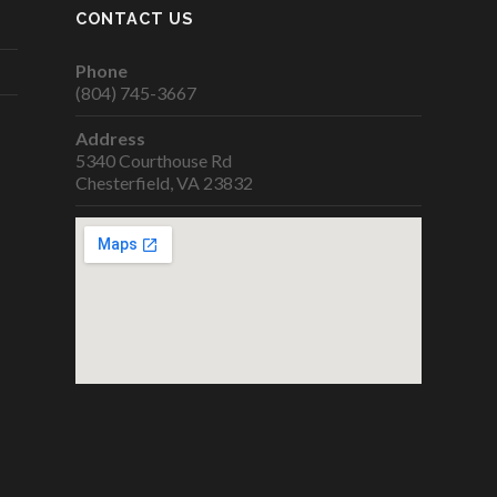
CONTACT US
Phone
(804) 745-3667
Address
5340 Courthouse Rd
Chesterfield, VA 23832