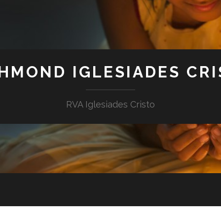
HMOND IGLESIADES CR
RVA Iglesiades Cristo